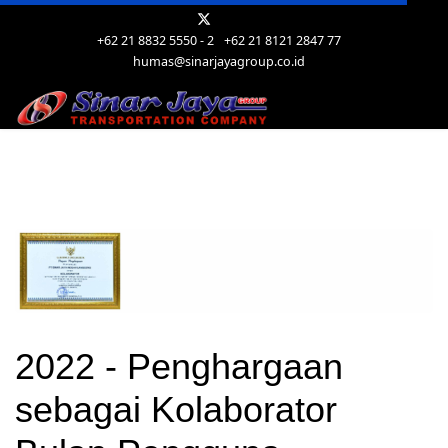
+62 21 8832 5550 - 2
+62 21 8121 2847 77
humas@sinarjayagroup.co.id
2022 - Penghargaan
sebagai Kolaborator