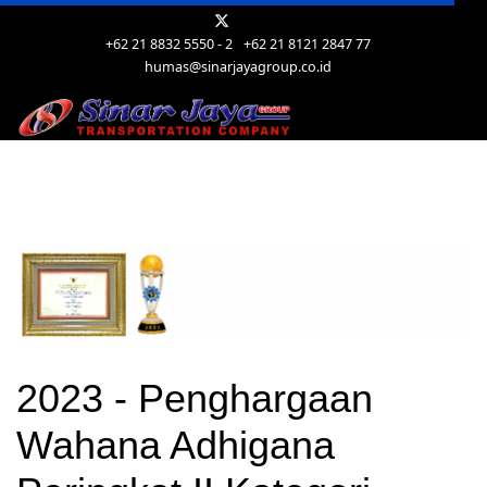
+62 21 8832 5550 - 2
+62 21 8121 2847 77
humas@sinarjayagroup.co.id
2023 - Penghargaan
Wahana Adhigana