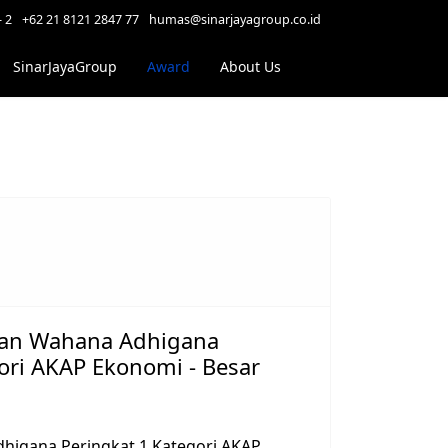
- 2
+62 21 8121 2847 77
humas@sinarjayagroup.co.id
SinarJayaGroup
Award
About Us
aan Wahana Adhigana
ori AKAP Ekonomi - Besar
igana Peringkat 1 Kategori AKAP