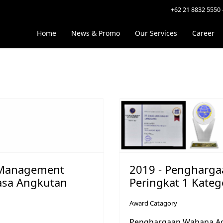
+62 21 8832 5550 
">
Home
News & Promo
Our Services
Career
y Management
2019 - Pengharg
Jasa Angkutan
Peringkat 1 Kateg
Award Catagory
Penghargaan Wahana Adh