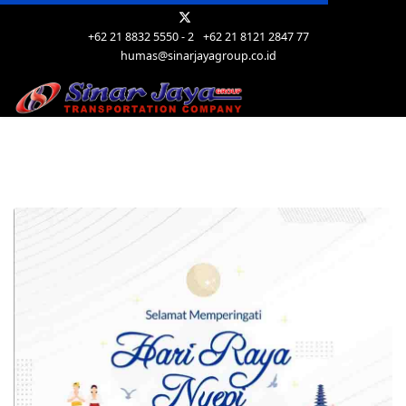
+62 21 8832 5550 - 2
+62 21 8121 2847 77
humas@sinarjayagroup.co.id