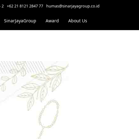
- 2
+62 21 8121 2847 77
humas@sinarjayagroup.co.id
SinarJayaGroup
Award
About Us