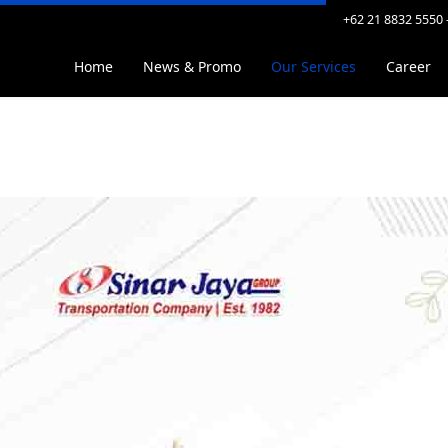
+62 21 8832 5550 
">
Home
News & Promo
Our Services
Career