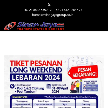
+62 21 8832 5550 - 2
+62 21 8121 2847 77
humas@sinarjayagroup.co.id