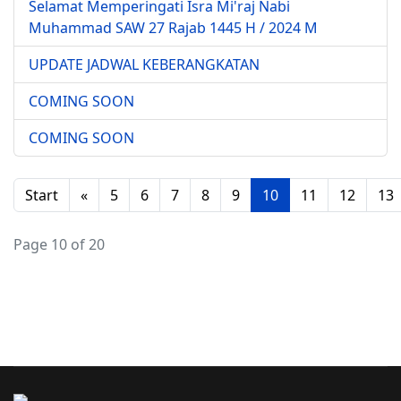
Selamat Memperingati Isra Mi'raj Nabi
Muhammad SAW 27 Rajab 1445 H / 2024 M
UPDATE JADWAL KEBERANGKATAN
COMING SOON
COMING SOON
Start
«
5
6
7
8
9
10
11
12
13
Page 10 of 20