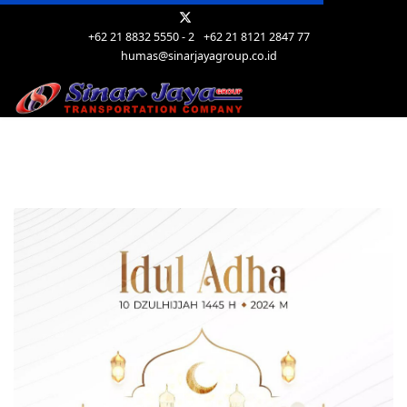
+62 21 8832 5550 - 2
+62 21 8121 2847 77
humas@sinarjayagroup.co.id