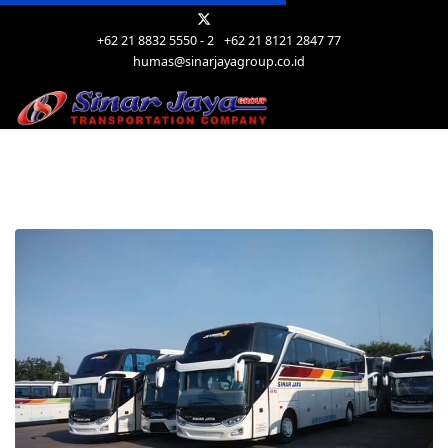
+62 21 8832 5550 - 2
+62 21 8121 2847 77
humas@sinarjayagroup.co.id