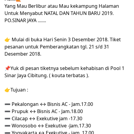
Yang Mau Berlibur atau Mau kekampung Halaman
Untuk Menyabut NATAL DAN TAHUN BARU 2019.
PO.SINAR JAYA .......
👉
Mulai di buka Hari Senin 3 Desember 2018. Tiket
pesanan untuk Pemberangkatan tgl. 21 s/d 31
Desember 2018.
📌
Yuk di pesan tiketnya sebelum kehabisan di Pool 1
Sinar Jaya Cibitung. ( kouta terbatas ).
👉
Tujuan :
➖
Pekalongan
↔
Bisnis AC - Jam.17.00
➖
Prupuk
↔
Bisnis AC - Jam.18.00
➖
Cilacap
↔
Exekutive jam -17.30
➖
Wonosobo
↔
Exekutive -Jam.17.30
➖
Yogyakarta
↔
Exekutive - jam. 17.00