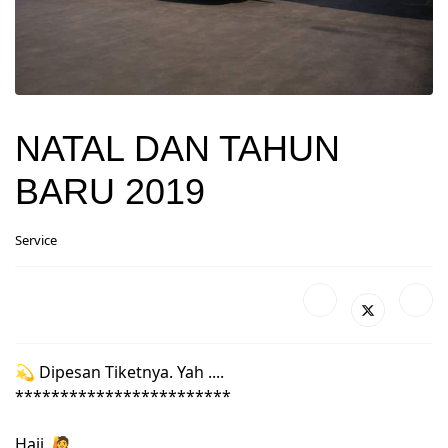
NATAL DAN TAHUN
BARU 2019
Service
💫
Dipesan Tiketnya. Yah ....
************************
Haii..
🙋