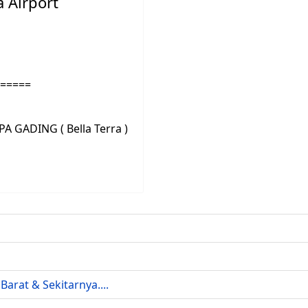
 Airport
<=====
A GADING ( Bella Terra )
rat & Sekitarnya....