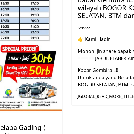
wilayah BOGOR K
SELATAN, BTM dan 
Service
👉
Kami Hadir
Mohon ijin share bapak /
====== JABODETABEK Air
Kabar Gembira !!!!
Untuk anda yang Berada
BOGOR SELATAN, BTM dan
JGLOBAL_READ_MORE_TITLE
Kelapa Gading (