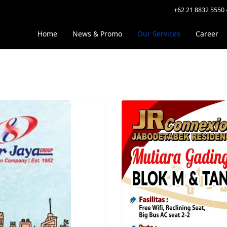
+62 21 8832 5550 
">
Home
News & Promo
Our Services
Career