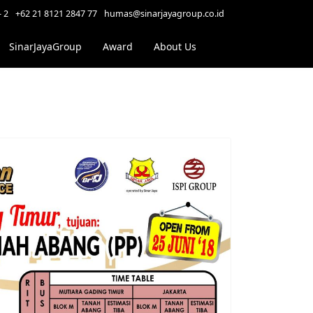
- 2
+62 21 8121 2847 77
humas@sinarjayagroup.co.id
SinarJayaGroup
Award
About Us