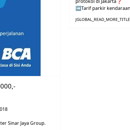
protokol di Jakarta
❓
➡
Tarif parkir kendaraa
JGLOBAL_READ_MORE_TITLE
000,-
018
r Sinar Jaya Group.