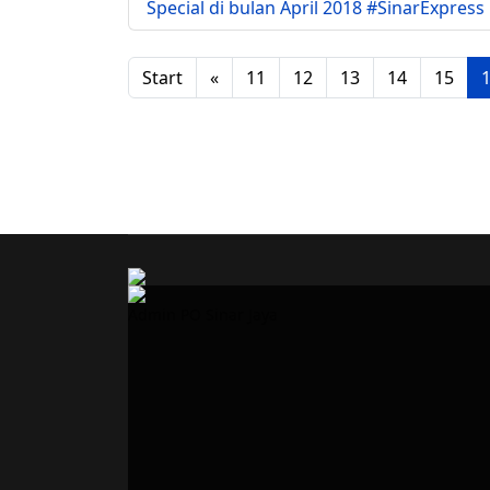
Special di bulan April 2018 #SinarExpress
Start
«
11
12
13
14
15
Admin PO Sinar Jaya