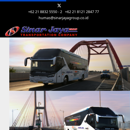
+62 21 8832 5550 - 2
+62 21 8121 2847 77
humas@sinarjayagroup.co.id