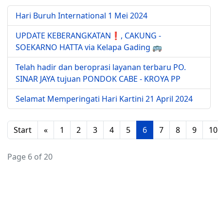
Hari Buruh International 1 Mei 2024
UPDATE KEBERANGKATAN❗️, CAKUNG -
SOEKARNO HATTA via Kelapa Gading 🚌
Telah hadir dan beroprasi layanan terbaru PO.
SINAR JAYA tujuan PONDOK CABE - KROYA PP
Selamat Memperingati Hari Kartini 21 April 2024
Start
«
1
2
3
4
5
6
7
8
9
10
Page 6 of 20