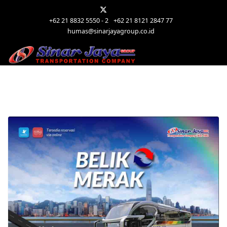
+62 21 8832 5550 - 2
+62 21 8121 2847 77
humas@sinarjayagroup.co.id