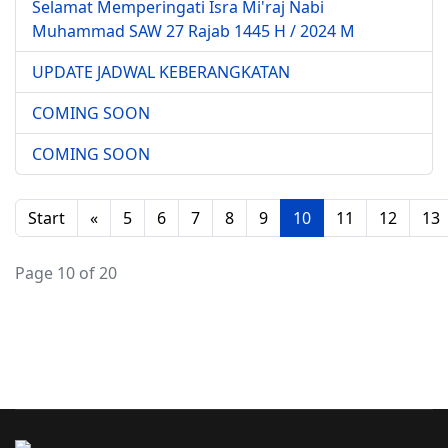
Selamat Memperingati Isra Mi'raj Nabi
Muhammad SAW 27 Rajab 1445 H / 2024 M
UPDATE JADWAL KEBERANGKATAN
COMING SOON
COMING SOON
Start
«
5
6
7
8
9
10
11
12
13
Page 10 of 20