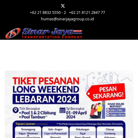
+62 21 8832 5550 - 2
+62 21 8121 2847 77
humas@sinarjayagroup.co.id