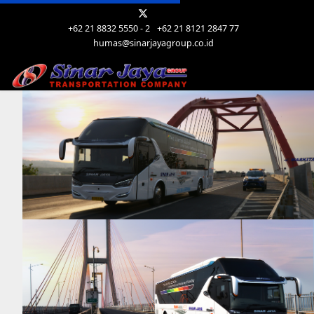
+62 21 8832 5550 - 2
+62 21 8121 2847 77
humas@sinarjayagroup.co.id