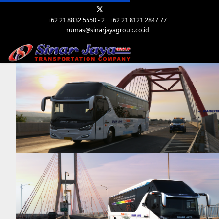
+62 21 8832 5550 - 2
+62 21 8121 2847 77
humas@sinarjayagroup.co.id