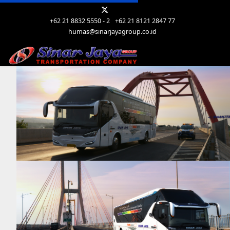
+62 21 8832 5550 - 2
+62 21 8121 2847 77
humas@sinarjayagroup.co.id