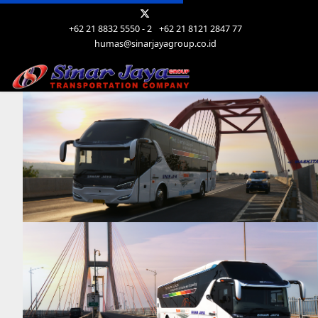
+62 21 8832 5550 - 2
+62 21 8121 2847 77
humas@sinarjayagroup.co.id