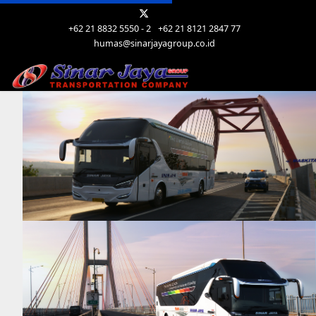
+62 21 8832 5550 - 2
+62 21 8121 2847 77
humas@sinarjayagroup.co.id